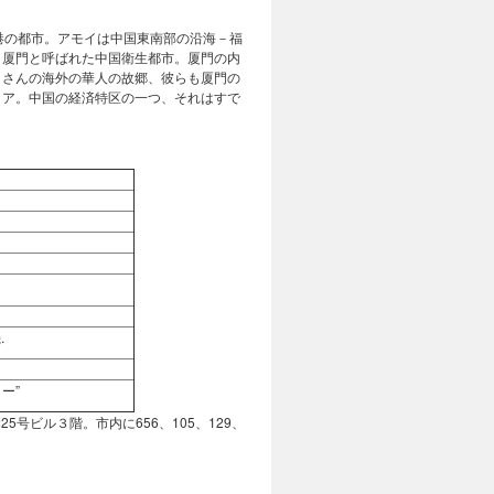
港の都市。アモイは中国東南部の沿海－福
。厦門と呼ばれた中国衛生都市。厦門の内
くさんの海外の華人の故郷、彼らも厦門の
ィア。中国の経済特区の一つ、それはすで
.
ー”
号ビル３階。市内に656、105、129、