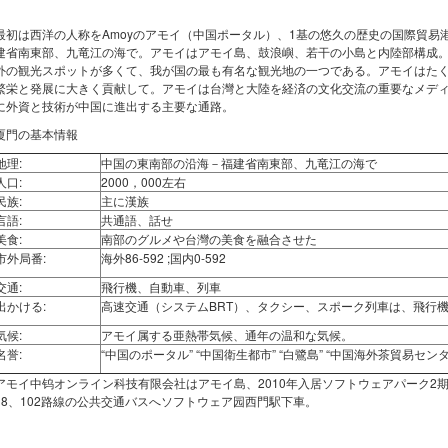
最初は西洋の人称をAmoyのアモイ（中国ポータル）、1基の悠久の歴史の国際貿易
建省南東部、九竜江の海で。アモイはアモイ島、鼓浪嶼、若干の小島と内陸部構成
外の観光スポットが多くて、我が国の最も有名な観光地の一つである。アモイはた
繁栄と発展に大きく貢献して。アモイは台灣と大陸を経済の文化交流の重要なメデ
に外資と技術が中国に進出する主要な通路。
厦門の基本情報
地理:
中国の東南部の沿海－福建省南東部、九竜江の海で
人口:
2000，000左右
民族:
主に漢族
言語:
共通語、話せ
美食:
南部のグルメや台灣の美食を融合させた
市外局番:
海外86-592 ;国内0-592
交通:
飛行機、自動車、列車
出かける:
高速交通（システムBRT）、タクシー、スポーク列車は、飛行機
気候:
アモイ属する亜熱帯気候、通年の温和な気候。
名誉:
“中国のポータル” “中国衛生都市” “白鷺島” “中国海外茶貿易センタ
アモイ中钨オンライン科技有限会社はアモイ島、2010年入居ソフトウェアパーク2期25
18、102路線の公共交通バスへソフトウェア园西門駅下車。