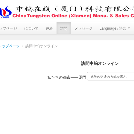
ップページ
について
連絡
訪問
メッセージ
Language / 語言
トップページ
/
訪問中钨オンライン
訪問中钨オンライン
私たちの都市——厦門