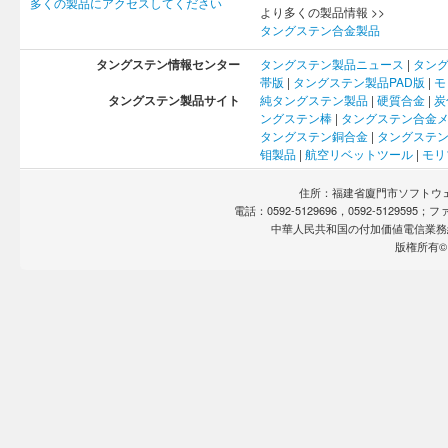
多くの製品にアクセスしてください
より多くの製品情報 >>
タングステン合金製品
タングステン情報センター
タングステン製品ニュース
|
タン
帯版
|
タングステン製品PAD版
|
モ
タングステン製品サイト
純タングステン製品
|
硬質合金
|
炭
ングステン棒
|
タングステン合金
タングステン銅合金
|
タングステ
钼製品
|
航空リベットツール
|
モリ
住所：福建省廈門市ソフトウェア
電話：0592-5129696，0592-5129595；ファ
中華人民共和国の付加価値電信業務
版権所有©1