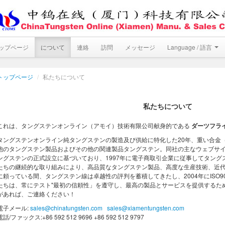
ップページ
について
連絡
訪問
メッセージ
Language / 語言
トップページ
/
私たちについて
私たちについて
これは、タングステンオンライン（アモイ）技術有限公司献身的である
ダーツフラ
タングステンオンライン純タングステンの製造及び供給に特化した20年、重い合金（
他のタングステン製品およびその他の関連製品タングステン。同社の主なウェブサイト（www.
ングステンの正式設立に基づいており、1997年に電子商取引企業に従事してタン
たちの継続的な取り組みにより、高品質なタングステン製品、高度な生産技術、近代
に頼っている間、タングステン線は卓越性の評判を蓄積してきたし、2004年にISO
たちは、常にテスト"最初の信頼性」を遵守し、最高の製品とサービスを提供するた
があれば、ご連絡ください！
電子メール:
sales@chinatungsten.com
sales@xiamentungsten.com
電話/ファックス:+86 592 512 9696 +86 592 512 9797