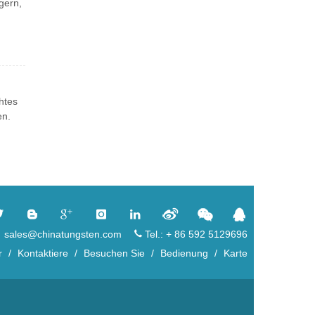
gern,
htes
en.
：sales@chinatungsten.com
Tel.: + 86 592 5129696
r
/
Kontaktiere
/
Besuchen Sie
/
Bedienung
/
Karte