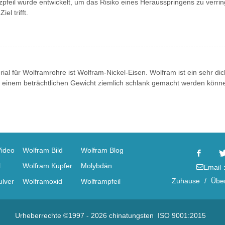
pfeil wurde entwickelt, um das Risiko eines Herausspringens zu verrin
el trifft.
al für Wolframrohre ist Wolfram-Nickel-Eisen. Wolfram ist ein sehr dic
it einem beträchtlichen Gewicht ziemlich schlank gemacht werden könn
Video
Wolfram Bild
Wolfram Blog
l
Wolfram Kupfer
Molybdän
Email
Zuhause
/
Übe
lver
Wolframoxid
Wolframpfeil
Urheberrechte ©1997 -
2026
chinatungsten
ISO 9001:2015