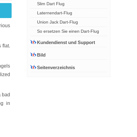
Slim Dart Flug
Laternendart-Flug
Union Jack Dart-Flug
rious
So ersetzen Sie einen Dart-Flug
Kundendienst und Support
flat.
Bild
ngels
Seitenverzeichnis
lized
a bad
ng in