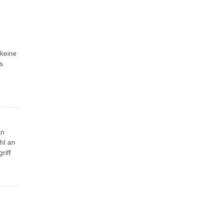
 keine
s
an
hl an
riff