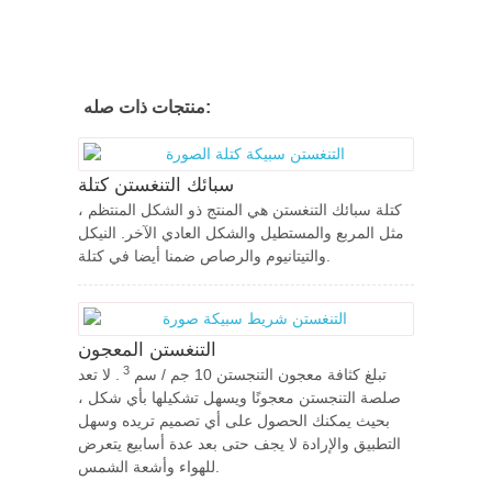
منتجات ذات صله:
سبائك التنغستن كتلة
كتلة سبائك التنغستن هي المنتج ذو الشكل المنتظم ،
مثل المربع والمستطيل والشكل العادي الآخر. النيكل
والتيتانيوم والرصاص ضمنا أيضا في كتلة.
التنغستن المعجون
3
تبلغ كثافة معجون التنجستن 10 جم / سم
. لا تعد
صلصة التنجستن معجونًا ويسهل تشكيلها بأي شكل ،
بحيث يمكنك الحصول على أي تصميم تريده وسهل
التطبيق والإرادة لا يجف حتى بعد عدة أسابيع يتعرض
للهواء وأشعة الشمس.